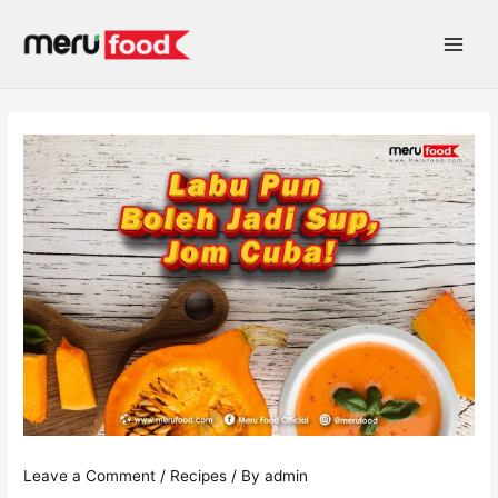
Skip
Post
Main
to
navigation
Menu
content
Leave a Comment
/
Recipes
/ By
admin